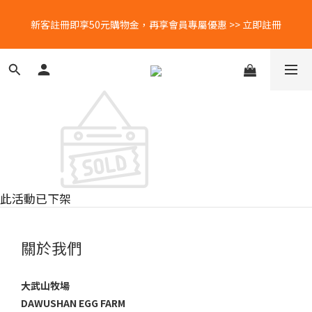
新客註冊即享50元購物金，再享會員專屬優惠 >> 立即註冊
新客註冊即享50元購物金，再享會員專屬優惠 >> 立即註冊
每月蛋粉專屬優惠！5號會員日🐣 25號蛋白補給日🥚 立刻查看
LINE好友募集中📣📣📣 加入官方LINE＠帳號，再領免運券乙張👉🏻
立即領！
新客註冊即享50元購物金，再享會員專屬優惠 >> 立即註冊
此活動已下架
關於我們
大武山牧場
DAWUSHAN EGG FARM