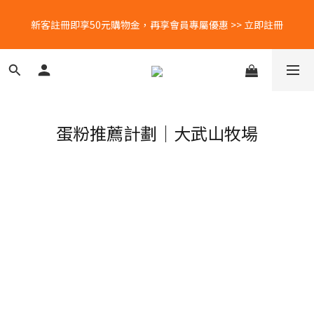
新客註冊即享50元購物金，再享會員專屬優惠 >> 立即註冊
新客註冊即享50元購物金，再享會員專屬優惠 >> 立即註冊
每月蛋粉專屬優惠！5號會員日🐣 25號蛋白補給日🥚 立刻查看
LINE好友募集中📣📣📣 加入官方LINE＠帳號，再領免運券乙張👉🏻
蛋粉推薦計劃｜大武山牧場
立即領！
新客註冊即享50元購物金，再享會員專屬優惠 >> 立即註冊