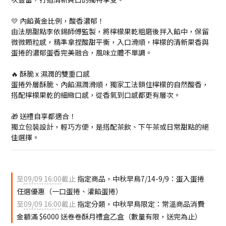
💛 內餡黃金比例，酸香濃郁！
由法朋甜點李依錫師傅監製，將檸檬果乾粗磨後拌入餡中，保留
微微顆粒感，精準拿捏酸甜平衡，入口滑順，檸檬的清新果香與
蛋捲的濃郁蛋香完美融合，風味立體不單調。
🔥 酥脆 x 濕潤的雙重口感
蛋捲外層酥脆、內餡濕潤滑順，獨家工法鎖住檸檬的自然酸香，
搭配檸檬果乾的細緻口感，從香氣到口感都更有層次。
🎁 送禮自享都適合！
獨立包裝設計，輕巧方便，是搭配茶飲、下午茶或日常甜點的絕
佳選擇。
至
09/09 16:00
截止
指定商品，中秋早鳥7/14-9/9：蛋入蛋捲
任選優惠（一口蛋捲、灌餡蛋捲）
至
09/09 16:00
截止
指定分類，中秋早鳥限定：常溫商品消費
金額滿 $6000 送卷卷酥月禮盒乙盒（數量有限，送完為止）