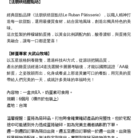
【法朋烘焙甜點坊】
經典甜點品牌《法朋烘焙甜點坊Le Ruban Pâtisserie》，以職人精神打
造每一款甜點，選用最優質食材，結合當地風味，創造出獨具特色的美
味。
這次監製的檸檬罐餡蛋捲，以黃金比例調配內餡，酸香濃郁，與蛋捲完
美融合，讓每一口都是驚喜！
【鮮蛋專家 大武山牧場】
以五星規格飼養雞隻，透過科技AI方式，從源頭把關品質，
產出的雞蛋須經過14道洗選關卡層層考驗後，才能以國際認證「AA級
鮮蛋」之姿脫穎而出，化身成餐桌上那道黃嫩可口的餐點，用完美的蛋
帶給人們完美的一天，成就許多美味的幸福時光！
內容物：一盒共8入，奶蛋素可食用。
效期：6個月（標示於包裝上）
產地：台灣
溫馨提醒：蛋捲為易碎品，打包時會確實確認產品的完整性，但於宅配
途中可能遇到外力造成蛋捲破碎，如為完美主義者請斟酌下單。
週一到週四訂單為隔日出貨，週五至週日訂單統一於週一出貨，出貨皆
採黑貓物流配送，無法指定到貨日，實際到貨狀況依物流為主。