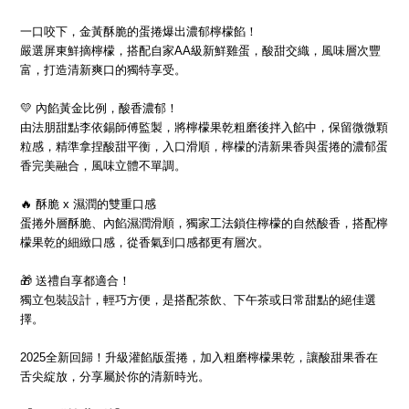
一口咬下，金黃酥脆的蛋捲爆出濃郁檸檬餡！
嚴選屏東鮮摘檸檬，搭配自家AA級新鮮雞蛋，酸甜交織，風味層次豐
富，打造清新爽口的獨特享受。
💛 內餡黃金比例，酸香濃郁！
由法朋甜點李依錫師傅監製，將檸檬果乾粗磨後拌入餡中，保留微微顆
粒感，精準拿捏酸甜平衡，入口滑順，檸檬的清新果香與蛋捲的濃郁蛋
香完美融合，風味立體不單調。
🔥 酥脆 x 濕潤的雙重口感
蛋捲外層酥脆、內餡濕潤滑順，獨家工法鎖住檸檬的自然酸香，搭配檸
檬果乾的細緻口感，從香氣到口感都更有層次。
🎁 送禮自享都適合！
獨立包裝設計，輕巧方便，是搭配茶飲、下午茶或日常甜點的絕佳選
擇。
2025全新回歸！升級灌餡版蛋捲，加入粗磨檸檬果乾，讓酸甜果香在
舌尖綻放，分享屬於你的清新時光。