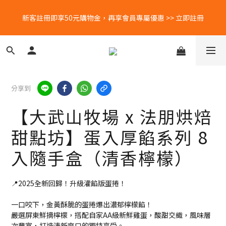
新客註冊即享50元購物金，再享會員專屬優惠 >> 立即註冊
新客註冊即享50元購物金，再享會員專屬優惠 >> 立即註冊
每月蛋粉專屬優惠！5號會員日🐣 25號蛋白補給日🥚 立刻查看
LINE好友募集中📣📣📣 加入官方LINE＠帳號，再領免運券乙張👉🏻
分享到
立即領！
【大武山牧場 x 法朋烘焙
新客註冊即享50元購物金，再享會員專屬優惠 >> 立即註冊
甜點坊】蛋入厚餡系列 8
入隨手盒（清香檸檬）
📍2025全新回歸！升級灌餡版蛋捲！
一口咬下，金黃酥脆的蛋捲爆出濃郁檸檬餡！
嚴選屏東鮮摘檸檬，搭配自家AA級新鮮雞蛋，酸甜交織，風味層
次豐富，打造清新爽口的獨特享受。