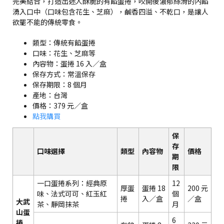
完美結合，打造出迷人酥脆的有餡蛋捲，咬開後濃郁絲滑的內餡
湧入口中（口味包含花生、芝麻），鹹香四溢、不乾口，是讓人
欲罷不能的傳統零食。
類型：傳統有餡蛋捲
口味：花生、芝麻等
內容物：蛋捲 16 入／盒
保存方式：常溫保存
保存期限：8 個月
產地：台灣
價格：379 元／盒
點我購買
保
存
口味選擇
類型
內容物
價格
期
限
一口蛋捲系列：經典原
12
厚蛋
蛋捲 18
200 元
味、法式可可、紅玉紅
個
捲
入／盒
／盒
大武
茶、靜岡抹茶
月
山蛋
6
捲