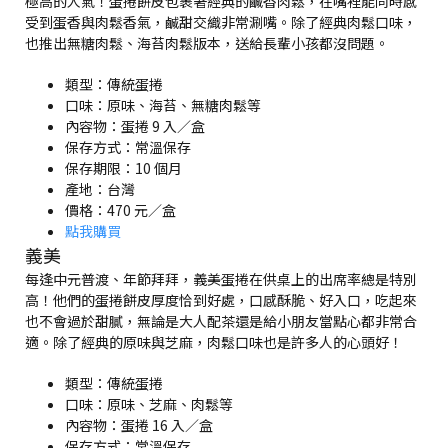
極高的人氣！蛋捲餅皮包裹著經典的鹹香肉鬆，在嘴裡能同時感
受到蛋香與肉鬆香氣，鹹甜交織非常涮嘴。除了經典肉鬆口味，
也推出無糖肉鬆、海苔肉鬆版本，送給長輩小孩都沒問題。
類型：傳統蛋捲
口味：原味、海苔、無糖肉鬆等
內容物：蛋捲 9 入／盒
保存方式：常溫保存
保存期限：10 個月
產地：台灣
價格：470 元／盒
點我購買
義美
每逢中元普渡、年節拜拜，義美蛋捲在供桌上的出席率總是特別
高！他們的蛋捲餅皮厚度恰到好處，口感酥脆、好入口，吃起來
也不會過於甜膩，無論是大人配茶還是給小朋友當點心都非常合
適。除了經典的原味與芝麻，肉鬆口味也是許多人的心頭好！
類型：傳統蛋捲
口味：原味、芝麻、肉鬆等
內容物：蛋捲 16 入／盒
保存方式：常溫保存