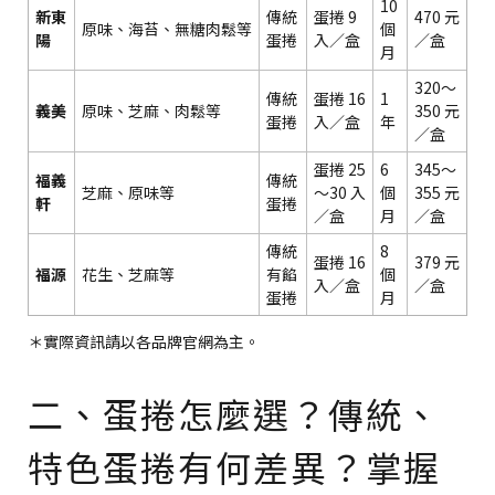
10
新東
傳統
蛋捲 9
470 元
原味、海苔、無糖肉鬆等
個
陽
蛋捲
入／盒
／盒
月
320～
傳統
蛋捲 16
1
義美
原味、芝麻、肉鬆等
350 元
蛋捲
入／盒
年
／盒
蛋捲 25
6
345～
福義
傳統
芝麻、原味等
～30 入
個
355 元
軒
蛋捲
／盒
月
／盒
傳統
8
蛋捲 16
379 元
福源
花生、芝麻等
有餡
個
入／盒
／盒
蛋捲
月
＊實際資訊請以各品牌官網為主。
二、蛋捲怎麼選？傳統、
特色蛋捲有何差異？掌握