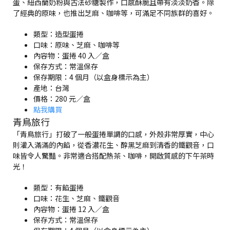
蛋、紐西蘭奶粉與古法砂糖製作，口感酥脆且帶有淡淡奶香。除
了經典的原味，也推出芝麻、咖啡等，可滿足不同族群的喜好。
類型：造型蛋捲
口味：原味、芝麻、咖啡等
內容物：蛋捲 40 入／盒
保存方式：常溫保存
保存期限：4 個月（以盒身標示為主）
產地：台灣
價格：280 元／盒
點我購買
青鳥旅行
「青鳥旅行」打破了一般蛋捲單調的口感，外殼非常厚實，中心
則灌入滿滿的內餡，從香濃花生、醇黑芝麻到清香的鐵觀音，口
味皆令人驚豔。非常適合搭配熱茶、咖啡，開啟質感的下午茶時
光！
類型：有餡蛋捲
口味：花生、芝麻、鐵觀音
內容物：蛋捲 12 入／盒
保存方式：常溫保存