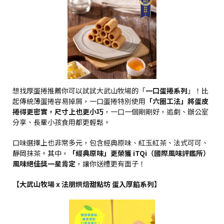
想找厚蛋捲推薦你可以試試大武山牧場的「
一口蛋捲系列
」！比
起傳統薄蛋捲容易掉屑，一口蛋捲特別使用
「六圈工法」將蛋皮
捲得更密實，尺寸上也更小巧
，一口一個剛剛好，追劇、辦公室
分享、長輩小孩食用都更輕鬆。
口味選擇上也非常多元，包含經典原味、紅玉紅茶、法式可可、
靜岡抹茶。其中，
「經典原味」更榮獲 iTQi（國際風味評鑑所）
風味絕佳獎一星肯定
，讓你送禮更有面子！
【大武山牧場 x 法朋烘焙甜點坊 蛋入厚餡系列】