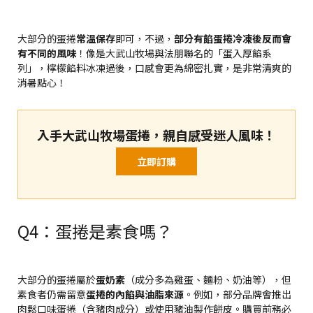
大部分的蛋捲
常溫保存
即可，不過，
部分有餡蛋捲冷凍後反而會
有不同的風味
！像是大武山牧場與法朋聯名的「蛋入厚餡系
列」，檸檬餡料冰凍過後，口感會更為綿密扎實，是非常清爽的
消暑點心！
入手大武山牧場蛋捲，親自感受迷人風味！
立即訂購
Q4：蛋捲是素食嗎？
大部分的蛋捲屬於
蛋奶素
（成分多為雞蛋、麵粉、奶油等），但
素食者仍需留意
蛋捲的內餡與油脂來源
。例如，部分品牌會推出
肉鬆口味蛋捲（含豬肉成分）或使用豬油製作餅皮。購買前務必