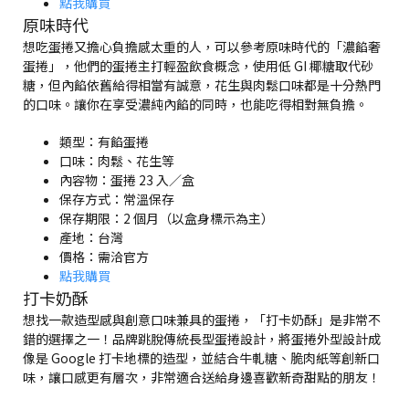
點我購買
原味時代
想吃蛋捲又擔心負擔感太重的人，可以參考原味時代的「濃餡奢
蛋捲」，他們的蛋捲主打輕盈飲食概念，使用低 GI 椰糖取代砂
糖，但內餡依舊給得相當有誠意，花生與肉鬆口味都是十分熱門
的口味。讓你在享受濃純內餡的同時，也能吃得相對無負擔。
類型：有餡蛋捲
口味：肉鬆、花生等
內容物：蛋捲 23 入／盒
保存方式：常溫保存
保存期限：2 個月（以盒身標示為主）
產地：台灣
價格：需洽官方
點我購買
打卡奶酥
想找一款造型感與創意口味兼具的蛋捲，「打卡奶酥」是非常不
錯的選擇之一！品牌跳脫傳統長型蛋捲設計，將蛋捲外型設計成
像是 Google 打卡地標的造型，並結合牛軋糖、脆肉紙等創新口
味，讓口感更有層次，非常適合送給身邊喜歡新奇甜點的朋友！