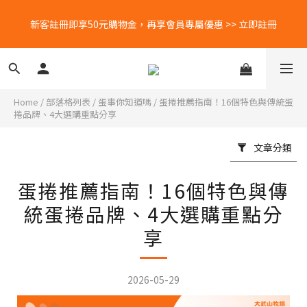
每月蛋粉專屬優惠！5號會員日🐣 25號蛋白補給日🥚 立刻查看
新客註冊即享50元購物金，再享會員專屬優惠 >> 立即註冊
LINE好友募集中📣📣📣 加入官方LINE＠帳號，再領免運券乙張👉🏻
立即領！
Home
/
部落格列表
/
蛋事你知道嗎
/
蛋捲推薦指南！16個特色與傳統蛋
捲品牌、4大選購重點分享
新客註冊即享50元購物金，再享會員專屬優惠 >> 立即註冊
文章分類
蛋捲推薦指南！16個特色與傳
統蛋捲品牌、4大選購重點分
享
2026-05-29