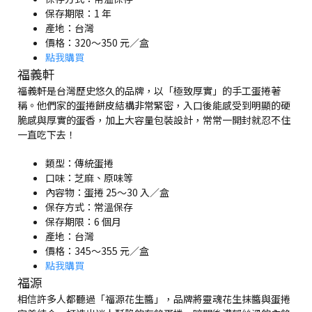
保存期限：1 年
產地：台灣
價格：320～350 元／盒
點我購買
福義軒
福義軒是台灣歷史悠久的品牌，以「極致厚實」的手工蛋捲著
稱。他們家的蛋捲餅皮結構非常緊密，入口後能感受到明顯的硬
脆感與厚實的蛋香，加上大容量包裝設計，常常一開封就忍不住
一直吃下去！
類型：傳統蛋捲
口味：芝麻、原味等
內容物：蛋捲 25～30 入／盒
保存方式：常溫保存
保存期限：6 個月
產地：台灣
價格：345～355 元／盒
點我購買
福源
相信許多人都聽過「福源花生醬」，品牌將靈魂花生抹醬與蛋捲