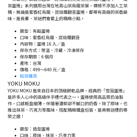
茶蛋捲」系列選用台灣在地高山茶烏龍茶葉，標榜不添加人工茶
精，無論是蜜香紅烏龍、炭焙鐵觀音蛋捲，都帶有高級的茶香韻
味，是長輩、茶迷們會愛上的精緻小點。
類型：有餡蛋捲
口味：蜜香紅烏龍、炭焙鐵觀音
內容物：蛋捲 16 入／盒
保存方式：常溫、冷藏、冷凍保存
保存期限：6 個月
產地：台灣
價格：499～640 元／盒
點我購買
YOKU MOKU
YOKU MOKU 是來自日本的頂級餅乾品牌，經典的「雪茄蛋捲」
是許多人心中的高級伴手禮代表之一。蛋捲使用高品質奶油製
作，口感輕盈細薄，伴隨著濃郁卻不膩口的奶香。除了原味，也
推出抹茶、巧克力等風味，搭配精緻鐵盒包裝，是商務送禮的尊
榮之選！
類型：造型蛋捲
口味：原味、抹茶、巧克力等