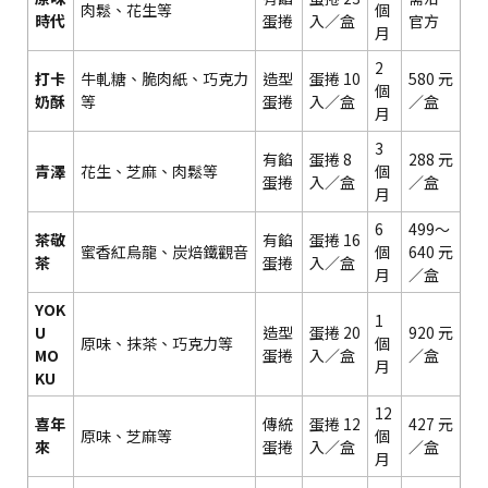
肉鬆、花生等
個
時代
蛋捲
入／盒
官方
月
2
打卡
牛軋糖、脆肉紙、巧克力
造型
蛋捲 10
580 元
個
奶酥
等
蛋捲
入／盒
／盒
月
3
有餡
蛋捲 8
288 元
青澤
花生、芝麻、肉鬆等
個
蛋捲
入／盒
／盒
月
6
499～
茶敬
有餡
蛋捲 16
蜜香紅烏龍、炭焙鐵觀音
個
640 元
茶
蛋捲
入／盒
月
／盒
YOK
1
U
造型
蛋捲 20
920 元
原味、抹茶、巧克力等
個
MO
蛋捲
入／盒
／盒
月
KU
12
喜年
傳統
蛋捲 12
427 元
原味、芝麻等
個
來
蛋捲
入／盒
／盒
月