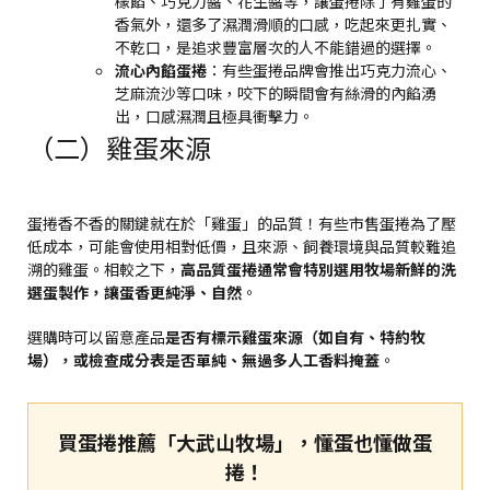
檬餡、巧克力醬、花生醬等，讓蛋捲除了有雞蛋的
香氣外，還多了濕潤滑順的口感，吃起來更扎實、
不乾口，是追求豐富層次的人不能錯過的選擇。
流心內餡蛋捲
：有些蛋捲品牌會推出巧克力流心、
芝麻流沙等口味，咬下的瞬間會有絲滑的內餡湧
出，口感濕潤且極具衝擊力。
（二）雞蛋來源
蛋捲香不香的關鍵就在於「雞蛋」的品質！有些市售蛋捲為了壓
低成本，可能會使用相對低價，且來源、飼養環境與品質較難追
溯的雞蛋。相較之下，
高品質蛋捲通常會特別選用牧場新鮮的洗
選蛋製作，讓蛋香更純淨、自然
。
選購時可以留意產品
是否有標示雞蛋來源（如自有、特約牧
場），或檢查成分表是否單純、無過多人工香料掩蓋
。
買蛋捲推薦「大武山牧場」，懂蛋也懂做蛋
捲！