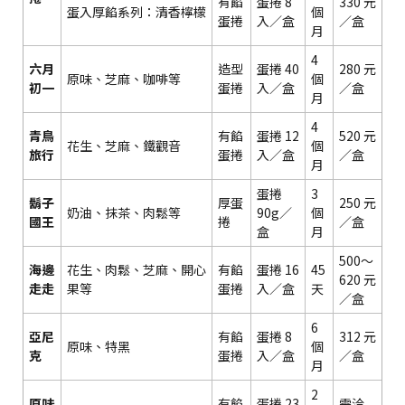
有餡
蛋捲 8
330 元
蛋入厚餡系列：清香檸檬
個
蛋捲
入／盒
／盒
月
4
六月
造型
蛋捲 40
280 元
原味、芝麻、咖啡等
個
初一
蛋捲
入／盒
／盒
月
4
青鳥
有餡
蛋捲 12
520 元
花生、芝麻、鐵觀音
個
旅行
蛋捲
入／盒
／盒
月
蛋捲
3
鬍子
厚蛋
250 元
奶油、抹茶、肉鬆等
90g／
個
國王
捲
／盒
盒
月
500～
海邊
花生、肉鬆、芝麻、開心
有餡
蛋捲 16
45
620 元
走走
果等
蛋捲
入／盒
天
／盒
6
亞尼
有餡
蛋捲 8
312 元
原味、特黑
個
克
蛋捲
入／盒
／盒
月
2
原味
有餡
蛋捲 23
需洽