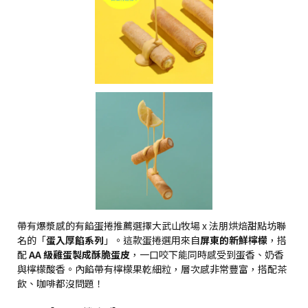
帶有爆漿感的有餡蛋捲推薦選擇大武山牧場 x 法朋烘焙甜點坊聯
名的「
蛋入厚餡系列
」。這款蛋捲選用來自
屏東的新鮮檸檬
，搭
配
AA 級雞蛋製成酥脆蛋皮
，一口咬下能同時感受到蛋香、奶香
與檸檬酸香。內餡帶有檸檬果乾細粒，層次感非常豐富，搭配茶
飲、咖啡都沒問題！