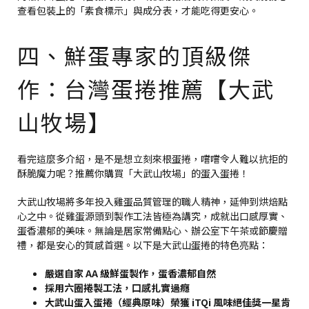
查看包裝上的「素食標示」與成分表，才能吃得更安心。
四、鮮蛋專家的頂級傑
作：台灣蛋捲推薦【大武
山牧場】
看完這麼多介紹，是不是想立刻來根蛋捲，嚐嚐令人難以抗拒的
酥脆魔力呢？推薦你購買「大武山牧場」的蛋入蛋捲！
大武山牧場將多年投入雞蛋品質管理的職人精神，延伸到烘焙點
心之中。從雞蛋源頭到製作工法皆極為講究，成就出口感厚實、
蛋香濃郁的美味。無論是居家常備點心、辦公室下午茶或節慶贈
禮，都是安心的質感首選。以下是大武山蛋捲的特色亮點：
嚴選自家 AA 級鮮蛋製作，蛋香濃郁自然
採用六圈捲製工法，口感扎實過癮
大武山蛋入蛋捲（經典原味）榮獲 iTQi 風味絕佳獎一星肯