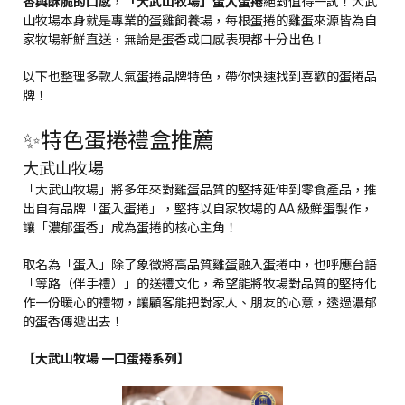
香與酥脆的口感
，
「大武山牧場」蛋入蛋捲
絕對值得一試！大武
山牧場本身就是專業的蛋雞飼養場，每根蛋捲的雞蛋來源皆為自
家牧場新鮮直送，無論是蛋香或口感表現都十分出色！
以下也整理多款人氣蛋捲品牌特色，帶你快速找到喜歡的蛋捲品
牌！
✨特色蛋捲禮盒推薦
大武山牧場
「大武山牧場」將多年來對雞蛋品質的堅持延伸到零食產品，推
出自有品牌「蛋入蛋捲」，堅持以自家牧場的 AA 級鮮蛋製作，
讓「濃郁蛋香」成為蛋捲的核心主角！
取名為「蛋入」除了象徵將高品質雞蛋融入蛋捲中，也呼應台語
「等路（伴手禮）」的送禮文化，希望能將牧場對品質的堅持化
作一份暖心的禮物，讓顧客能把對家人、朋友的心意，透過濃郁
的蛋香傳遞出去！
【大武山牧場 一口蛋捲系列】