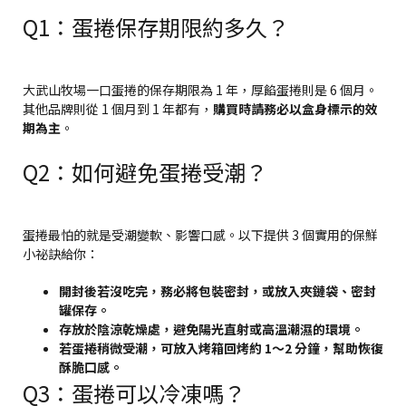
Q1：蛋捲保存期限約多久？
大武山牧場一口蛋捲的保存期限為 1 年，厚餡蛋捲則是 6 個月。
其他品牌則從 1 個月到 1 年都有，
購買時請務必以盒身標示的效
期為主
。
Q2：如何避免蛋捲受潮？
蛋捲最怕的就是受潮變軟、影響口感。以下提供 3 個實用的保鮮
小祕訣給你：
開封後若沒吃完，務必將包裝密封，或放入夾鏈袋、密封
罐保存。
存放於陰涼乾燥處，避免陽光直射或高溫潮濕的環境。
若蛋捲稍微受潮，可放入烤箱回烤約 1～2 分鐘，幫助恢復
酥脆口感。
Q3：蛋捲可以冷凍嗎？