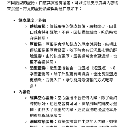
不同類型的蛋捲，口感其實會有落差，可以從餅皮厚度與內容物
來挑選。常見的蛋捲類型與對應口感如下：
餅皮厚度／外觀
傳統蛋捲
：傳統蛋捲的餅皮較薄、層數較少，因此
口感會特別酥脆。不過，因結構較鬆散，吃的時候
容易掉屑。
厚蛋捲
：厚蛋捲會增加餅皮的厚度與層數，結構比
傳統蛋捲更厚實緊密，咬下時會有低沉且扎實的酥
脆聲響。由於餅皮更厚，蛋香通常也會更濃郁，也
更不容易掉屑。
造型蛋捲
：造型蛋捲包含一口蛋捲（短蛋捲）、8
字型蛋捲等，除了外型更有辨識度，也比長型蛋捲
更精緻、方便入口，讓你能用最優雅的方式吃零
食！
內容物
經典空心蛋捲
：空心蛋捲不含任何內餡，除了最純
粹的原味，也經常會有可可、抹茶風味的餅皮可選
擇。由於少了厚重的內餡，更能直接吃出蛋捲本身
的香氣與酥脆層次。
濃郁有餡蛋捲
：有餡蛋捲會在中央加入內餡，如檸