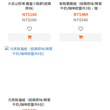
大武山牧場 雞蛋小鬆餅(經典
鬆鬆脆脆組（經典原味/蜂蜜
原味)
牛奶/咖啡歐蕾共3包，贈提
袋）
NT$160
NT$469
NT$180
NT$540
元氣鬆福組（經典原味/蜂蜜
牛奶/咖啡歐蕾共6包）