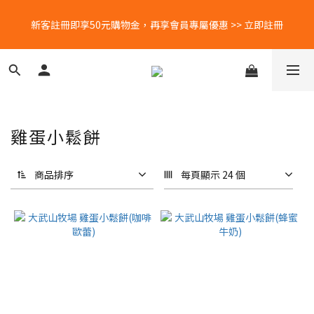
新客註冊即享50元購物金，再享會員專屬優惠 >> 立即註冊
新客註冊即享50元購物金，再享會員專屬優惠 >> 立即註冊
每月蛋粉專屬優惠！5號會員日🐣 25號蛋白補給日🥚 立刻查看
LINE好友募集中📣📣📣 加入官方LINE＠帳號，再領免運券乙張👉🏻
雞蛋小鬆餅
立即領！
新客註冊即享50元購物金，再享會員專屬優惠 >> 立即註冊
商品排序
每頁顯示 24 個